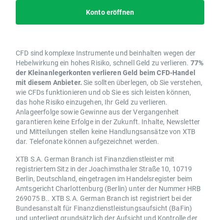
Konto eröffnen
CFD sind komplexe Instrumente und beinhalten wegen der
Hebelwirkung ein hohes Risiko, schnell Geld zu verlieren.
77%
der Kleinanlegerkonten verlieren Geld beim CFD-Handel
mit diesem Anbieter.
Sie sollten überlegen, ob Sie verstehen,
wie CFDs funktionieren und ob Sie es sich leisten können,
das hohe Risiko einzugehen, Ihr Geld zu verlieren.
Anlageerfolge sowie Gewinne aus der Vergangenheit
garantieren keine Erfolge in der Zukunft. Inhalte, Newsletter
und Mitteilungen stellen keine Handlungsansätze von XTB
dar. Telefonate können aufgezeichnet werden.
XTB S.A. German Branch ist Finanzdienstleister mit
registriertem Sitz in der Joachimsthaler Straße 10, 10719
Berlin, Deutschland, eingetragen im Handelsregister beim
Amtsgericht Charlottenburg (Berlin) unter der Nummer HRB
269075 B.. XTB S.A. German Branch ist registriert bei der
Bundesanstalt für Finanzdienstleistungsaufsicht (BaFin)
und unterliegt grundsätzlich der Aufsicht und Kontrolle der