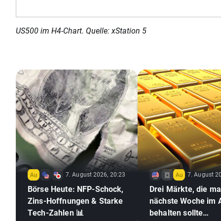
US500 im H4-Chart. Quelle: xStation 5
7. August 2026, 20:23
7. August 2
Börse Heute: NFP-Schock,
Drei Märkte, die m
Zins-Hoffnungen & Starke
nächste Woche im 
Tech-Zahlen 📊
behalten sollte