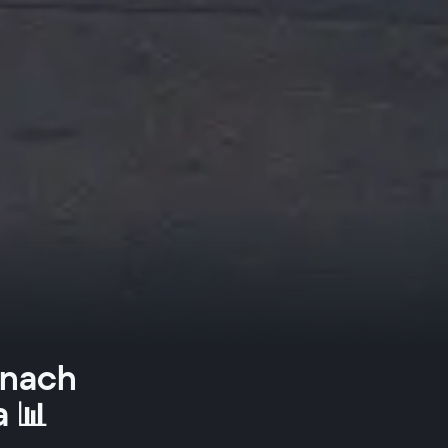
 nach
 📊