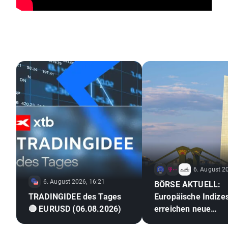
6. August 2
6. August 2026, 16:21
BÖRSE AKTUELL:
TRADINGIDEE des Tages
Europäische Indize
🔴 EURUSD (06.08.2026)
erreichen neue
Rekordstände 🎢