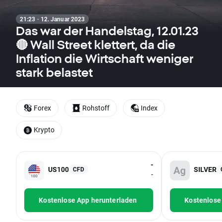
21:23 · 12. Januar 2023
Das war der Handelstag, 12.01.23
🔴 Wall Street klettert, da die
Inflation die Wirtschaft weniger
stark belastet
Forex
Rohstoff
Index
Krypto
-
US100
SILVER
CFD
-
Kostenlose App herunterladen
Kostenlose