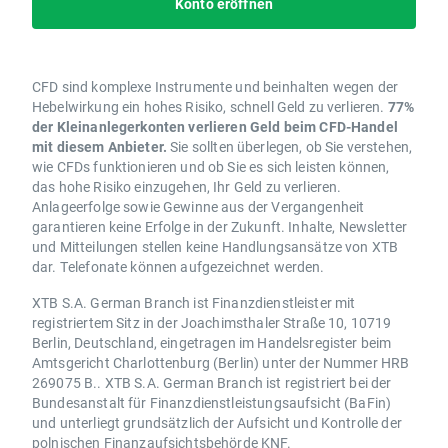
Konto eröffnen
CFD sind komplexe Instrumente und beinhalten wegen der
Hebelwirkung ein hohes Risiko, schnell Geld zu verlieren.
77%
der Kleinanlegerkonten verlieren Geld beim CFD-Handel
mit diesem Anbieter.
Sie sollten überlegen, ob Sie verstehen,
wie CFDs funktionieren und ob Sie es sich leisten können,
das hohe Risiko einzugehen, Ihr Geld zu verlieren.
Anlageerfolge sowie Gewinne aus der Vergangenheit
garantieren keine Erfolge in der Zukunft. Inhalte, Newsletter
und Mitteilungen stellen keine Handlungsansätze von XTB
dar. Telefonate können aufgezeichnet werden.
XTB S.A. German Branch ist Finanzdienstleister mit
registriertem Sitz in der Joachimsthaler Straße 10, 10719
Berlin, Deutschland, eingetragen im Handelsregister beim
Amtsgericht Charlottenburg (Berlin) unter der Nummer HRB
269075 B.. XTB S.A. German Branch ist registriert bei der
Bundesanstalt für Finanzdienstleistungsaufsicht (BaFin)
und unterliegt grundsätzlich der Aufsicht und Kontrolle der
polnischen Finanzaufsichtsbehörde KNF.