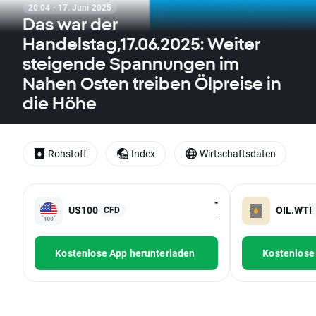
20:04 · 17. Juni 2025
Das war der
Handelstag,17.06.2025: Weiter
steigende Spannungen im
Nahen Osten treiben Ölpreise in
die Höhe
Rohstoff
Index
Wirtschaftsdaten
-
US100
OIL.WTI
CFD
-
Kostenlose App herunterladen
Kostenlose