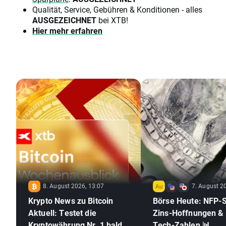
Qualität, Service, Gebühren & Konditionen - alles
AUSGEZEICHNET
bei XTB!
Hier mehr erfahren
8. August 2026, 13:07
7. August 2
Krypto News zu Bitcoin
Börse Heute: NFP-
Aktuell: Testet die
Zins-Hoffnungen &
Kryptowährung Nr. 1 bald
Tech-Zahlen 📊