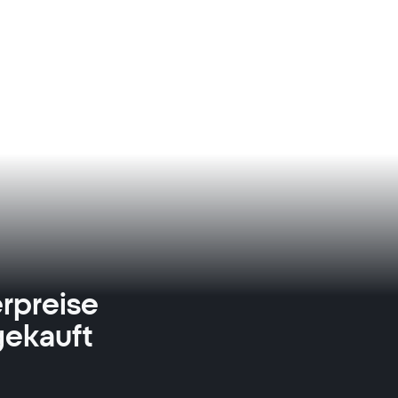
rpreise
gekauft