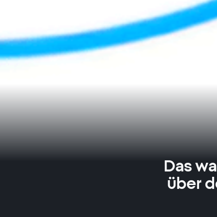
Das wa
über d