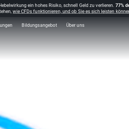
belwirkung ein hohes Risiko, schnell Geld zu verlieren.
77% de
stehen,
wie CFDs funktionieren, und ob Sie es sich leisten können
lungen
Bildungsangebot
Über uns