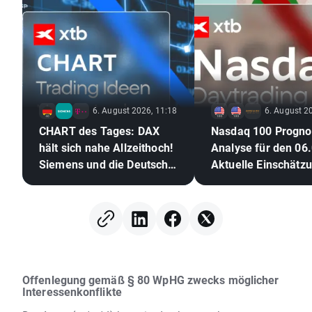
6. August 2026, 11:18
6. August 2
CHART des Tages: DAX
Nasdaq 100 Progno
hält sich nahe Allzeithoch!
Analyse für den 06.
Siemens und die Deutsche
Aktuelle Einschätz
Telekom glänzen mit
Geschäftszahlen!
Offenlegung gemäß § 80 WpHG zwecks möglicher
Interessenkonflikte