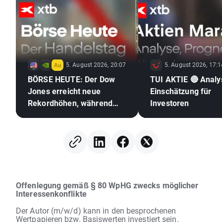
5. August 2026, 20:07
5. August 2026, 17:1
BÖRSE HEUTE: Der Dow
TUI AKTIE 🔴 Analy
Jones erreicht neue
Einschätzung für
Rekordhöhen, während
Investoren
Gold und Silber aufgrund
der Hoffnungen auf ein
Abkommen zwischen den
USA und dem Iran zulegen
Offenlegung gemäß § 80 WpHG zwecks möglicher
Interessenkonflikte
Der Autor (m/w/d) kann in den besprochenen
Wertpapieren bzw. Basiswerten investiert sein.