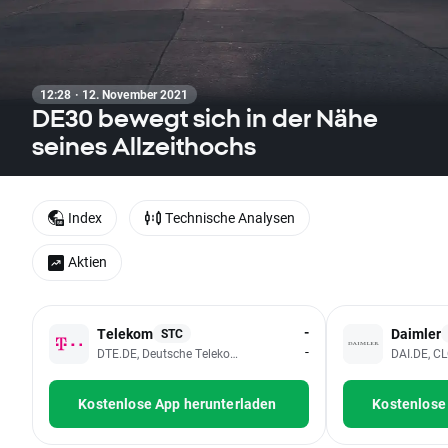
12:28 · 12. November 2021
DE30 bewegt sich in der Nähe
seines Allzeithochs
Index
Technische Analysen
Aktien
-
Telekom
Daimler
STC
-
DTE.DE, Deutsche Telekom AG
DAI.DE, C
Kostenlose App herunterladen
Kostenlose