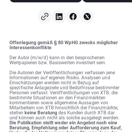
Speicheraktien und
der Halbleitersekto
steigendem Ölpreis gut
hinterherhinkt 🚩 W
Digital verliert 12 %
Offenlegung gemäß § 80 WpHG zwecks möglicher
Interessenkonflikte
Der Autor (m/w/d) kann in den besprochenen
Wertpapieren bzw. Basiswerten investiert sein.
Die Autoren der Veröffentlichungen verfassen jene
Informationen auf eigenes Risiko. Analysen und
Einschätzungen werden nicht in Bezug auf
spezifische Anlageziele und Bedürfnisse bestimmter
Personen verfasst. Veröffentlichungen von XTB, die
bestimmte Situationen an den Finanzmärkten
kommentieren sowie allgemeine Aussagen von
Mitarbeitern von XTB hinsichtlich der Finanzmärkte,
stellen
keine Beratung
des Kunden durch XTB dar
und können auch nicht als solche ausgelegt werden.
Die Publikation stellt weder ein Angebot noch eine
Beratung, Empfehlung oder Aufforderung zum Kauf,