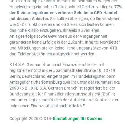
CFD sind komplexe Instrumente und beinhalten wegen der
Hebelwirkung ein hohes Risiko, schnell Geld zu verlieren.
77%
der Kleinanlegerkonten verlieren Geld beim CFD-Handel
mit diesem Anbieter.
Sie sollten überlegen, ob Sie verstehen,
wie CFDs funktionieren und ob Sie es sich leisten können,
das hohe Risiko einzugehen, Ihr Geld zu verlieren.
Anlageerfolge sowie Gewinne aus der Vergangenheit
garantieren keine Erfolge in der Zukunft. Inhalte, Newsletter
und Mitteilungen stellen keine Handlungsansätze von XTB
dar. Telefonate können aufgezeichnet werden.
XTB S.A. German Branch ist Finanzdienstleister mit
registriertem Sitz in der Joachimsthaler Straße 10, 10719
Berlin, Deutschland, eingetragen im Handelsregister beim
Amtsgericht Charlottenburg (Berlin) unter der Nummer HRB
269075 B.. XTB S.A. German Branch ist registriert bei der
Bundesanstalt für Finanzdienstleistungsaufsicht (BaFin)
und unterliegt grundsätzlich der Aufsicht und Kontrolle der
polnischen Finanzaufsichtsbehörde KNF.
Copyright 2026 © XTB
•
Einstellungen für Cookies