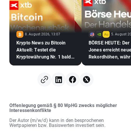
8. August 2026, 13:07
5. August 2
Krypto News zu Bitcoin
BÖRSE HEUTE: Der
Aktuell: Testet die
Jones erreicht neu
Kryptowährung Nr. 1 bald
Rekordhöhen, wäh
die 70.000 US-Dollar? 🪙
Gold und Silber au
der Hoffnungen auf
Abkommen zwische
USA und dem Iran 
Offenlegung gemäß § 80 WpHG zwecks möglicher
Interessenkonflikte
Der Autor (m/w/d) kann in den besprochenen
Wertpapieren bzw. Basiswerten investiert sein.