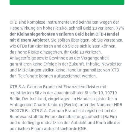
CFD sind komplexe Instrumente und beinhalten wegen der
Hebelwirkung ein hohes Risiko, schnell Geld zu verlieren.
77%
der Kleinanlegerkonten verlieren Geld beim CFD-Handel
mit diesem Anbieter.
Sie sollten überlegen, ob Sie verstehen,
wie CFDs funktionieren und ob Sie es sich leisten können,
das hohe Risiko einzugehen, Ihr Geld zu verlieren.
Anlageerfolge sowie Gewinne aus der Vergangenheit
garantieren keine Erfolge in der Zukunft. Inhalte, Newsletter
und Mitteilungen stellen keine Handlungsansätze von XTB
dar. Telefonate können aufgezeichnet werden.
XTB S.A. German Branch ist Finanzdienstleister mit
registriertem Sitz in der Joachimsthaler Straße 10, 10719
Berlin, Deutschland, eingetragen im Handelsregister beim
Amtsgericht Charlottenburg (Berlin) unter der Nummer HRB
269075 B.. XTB S.A. German Branch ist registriert bei der
Bundesanstalt für Finanzdienstleistungsaufsicht (BaFin)
und unterliegt grundsätzlich der Aufsicht und Kontrolle der
polnischen Finanzaufsichtsbehörde KNF.