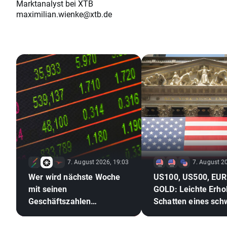
Marktanalyst bei XTB
maximilian.wienke@xtb.de
7. August 2026, 19:03
7. August 2
Wer wird nächste Woche
US100, US500, EU
mit seinen
GOLD: Leichte Erho
Geschäftszahlen
Schatten eines sc
überraschen?
Arbeitsmarktes
(07.08.2026)