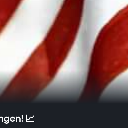
ngen! 📈