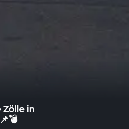
Zölle in
📌💣