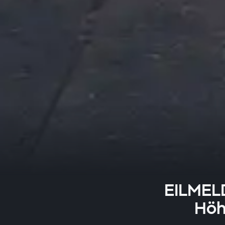
EILMELD
Höh