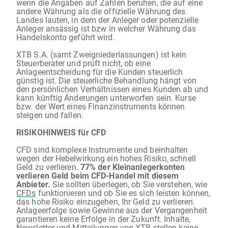
wenn die Angaben auf Zahlen beruhen, die auf eine
andere Währung als die offizielle Währung des
Landes lauten, in dem der Anleger oder potenzielle
Anleger ansässig ist bzw in welcher Währung das
Handelskonto geführt wird.
XTB S.A. (samt Zweigniederlassungen) ist kein
Steuerberater und prüft nicht, ob eine
Anlageentscheidung für die Kunden steuerlich
günstig ist. Die steuerliche Behandlung hängt von
den persönlichen Verhältnissen eines Kunden ab und
kann künftig Änderungen unterworfen sein. Kurse
bzw. der Wert eines Finanzinstruments können
steigen und fallen.
RISIKOHINWEIS für CFD
CFD sind komplexe Instrumente und beinhalten
wegen der Hebelwirkung ein hohes Risiko, schnell
Geld zu verlieren.
77% der Kleinanlegerkonten
verlieren Geld beim CFD-Handel mit diesem
Anbieter.
Sie sollten überlegen, ob Sie verstehen, wie
CFDs
funktionieren und ob Sie es sich leisten können,
das hohe Risiko einzugehen, Ihr Geld zu verlieren.
Anlageerfolge sowie Gewinne aus der Vergangenheit
garantieren keine Erfolge in der Zukunft. Inhalte,
Newsletter und Mitteilungen von XTB stellen keine