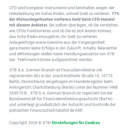
CFD sind komplexe Instrumente und beinhalten wegen der
Hebelwirkung ein hohes Risiko, schnell Geld zu verlieren.
77%
der Kleinanlegerkonten verlieren Geld beim CFD-Handel
mit diesem Anbieter.
Sie sollten überlegen, ob Sie verstehen,
wie CFDs funktionieren und ob Sie es sich leisten können,
das hohe Risiko einzugehen, Ihr Geld zu verlieren.
Anlageerfolge sowie Gewinne aus der Vergangenheit
garantieren keine Erfolge in der Zukunft. Inhalte, Newsletter
und Mitteilungen stellen keine Handlungsansätze von XTB
dar. Telefonate können aufgezeichnet werden.
XTB S.A. German Branch ist Finanzdienstleister mit
registriertem Sitz in der Joachimsthaler Straße 10, 10719
Berlin, Deutschland, eingetragen im Handelsregister beim
Amtsgericht Charlottenburg (Berlin) unter der Nummer HRB
269075 B.. XTB S.A. German Branch ist registriert bei der
Bundesanstalt für Finanzdienstleistungsaufsicht (BaFin)
und unterliegt grundsätzlich der Aufsicht und Kontrolle der
polnischen Finanzaufsichtsbehörde KNF.
Copyright 2026 © XTB
•
Einstellungen für Cookies