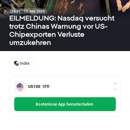
16:01 · 19. Mai 2025
EILMELDUNG: Nasdaq versucht
trotz Chinas Warnung vor US-
Chipexporten Verluste
umzukehren
Index
-
US100
CFD
-
Kostenlose App herunterladen