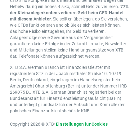
CFD sind komplexe Instrumente und beinhalten wegen der
Hebelwirkung ein hohes Risiko, schnell Geld zu verlieren.
77%
der Kleinanlegerkonten verlieren Geld beim CFD-Handel
mit diesem Anbieter.
Sie sollten überlegen, ob Sie verstehen,
wie CFDs funktionieren und ob Sie es sich leisten können,
das hohe Risiko einzugehen, Ihr Geld zu verlieren.
Anlageerfolge sowie Gewinne aus der Vergangenheit
garantieren keine Erfolge in der Zukunft. Inhalte, Newsletter
und Mitteilungen stellen keine Handlungsansätze von XTB
dar. Telefonate können aufgezeichnet werden.
XTB S.A. German Branch ist Finanzdienstleister mit
registriertem Sitz in der Joachimsthaler Straße 10, 10719
Berlin, Deutschland, eingetragen im Handelsregister beim
Amtsgericht Charlottenburg (Berlin) unter der Nummer HRB
269075 B.. XTB S.A. German Branch ist registriert bei der
Bundesanstalt für Finanzdienstleistungsaufsicht (BaFin)
und unterliegt grundsätzlich der Aufsicht und Kontrolle der
polnischen Finanzaufsichtsbehörde KNF.
Copyright 2026 © XTB
•
Einstellungen für Cookies