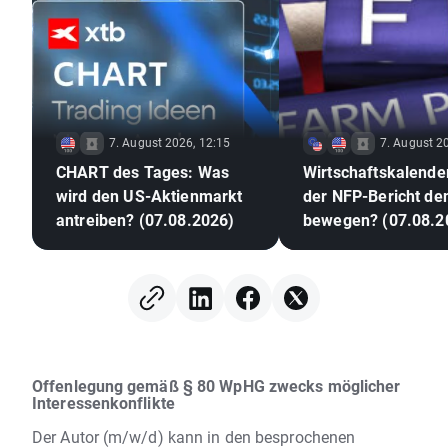
7. August 2026, 12:15
7. August 2
CHART des Tages: Was
Wirtschaftskalende
wird den US-Aktienmarkt
der NFP-Bericht de
antreiben? (07.08.2026)
bewegen? (07.08.2
Offenlegung gemäß § 80 WpHG zwecks möglicher
Interessenkonflikte
Der Autor (m/w/d) kann in den besprochenen