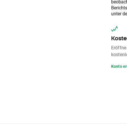
beobac
Bericht
unter d
Koste
Eröffne
kostenl
Konto e