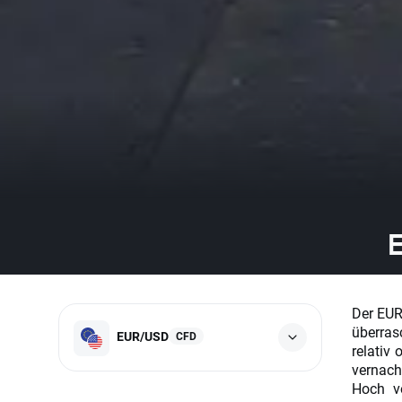
Der EUR
überra
EUR/USD
CFD
relativ
vernach
Hoch v