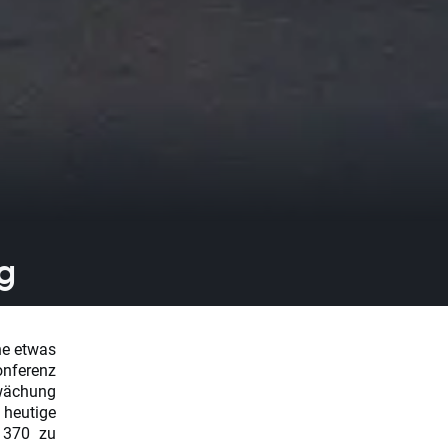
g
ne etwas
nferenz
hwächung
 heutige
1370 zu