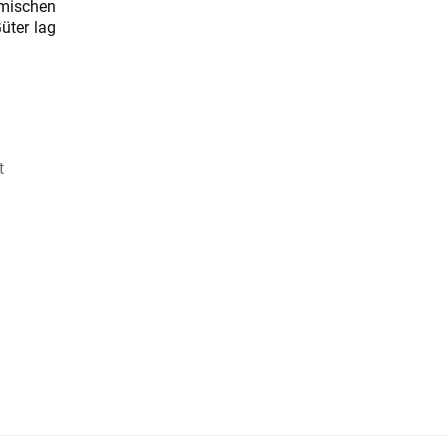
mischen
üter lag
t