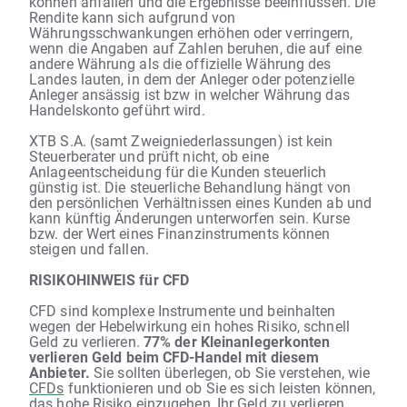
können anfallen und die Ergebnisse beeinflussen. Die
Rendite kann sich aufgrund von
Währungsschwankungen erhöhen oder verringern,
wenn die Angaben auf Zahlen beruhen, die auf eine
andere Währung als die offizielle Währung des
Landes lauten, in dem der Anleger oder potenzielle
Anleger ansässig ist bzw in welcher Währung das
Handelskonto geführt wird.
XTB S.A. (samt Zweigniederlassungen) ist kein
Steuerberater und prüft nicht, ob eine
Anlageentscheidung für die Kunden steuerlich
günstig ist. Die steuerliche Behandlung hängt von
den persönlichen Verhältnissen eines Kunden ab und
kann künftig Änderungen unterworfen sein. Kurse
bzw. der Wert eines Finanzinstruments können
steigen und fallen.
RISIKOHINWEIS für CFD
CFD sind komplexe Instrumente und beinhalten
wegen der Hebelwirkung ein hohes Risiko, schnell
Geld zu verlieren.
77% der Kleinanlegerkonten
verlieren Geld beim CFD-Handel mit diesem
Anbieter.
Sie sollten überlegen, ob Sie verstehen, wie
CFDs
funktionieren und ob Sie es sich leisten können,
das hohe Risiko einzugehen, Ihr Geld zu verlieren.