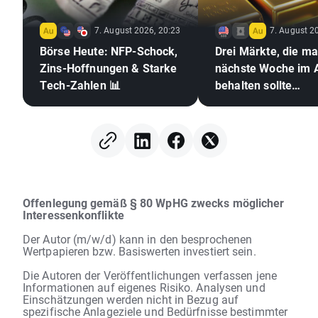
7. August 2026, 20:23
7. August 2
Börse Heute: NFP-Schock,
Drei Märkte, die m
Zins-Hoffnungen & Starke
nächste Woche im 
Tech-Zahlen 📊
behalten sollte
(07.08.2026)
Offenlegung gemäß § 80 WpHG zwecks möglicher
Interessenkonflikte
Der Autor (m/w/d) kann in den besprochenen
Wertpapieren bzw. Basiswerten investiert sein.
Die Autoren der Veröffentlichungen verfassen jene
Informationen auf eigenes Risiko. Analysen und
Einschätzungen werden nicht in Bezug auf
spezifische Anlageziele und Bedürfnisse bestimmter