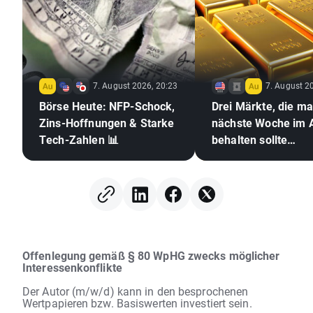
7. August 2026, 20:23
7. August 2
Börse Heute: NFP-Schock,
Drei Märkte, die m
Zins-Hoffnungen & Starke
nächste Woche im 
Tech-Zahlen 📊
behalten sollte
(07.08.2026)
Offenlegung gemäß § 80 WpHG zwecks möglicher
Interessenkonflikte
Der Autor (m/w/d) kann in den besprochenen
Wertpapieren bzw. Basiswerten investiert sein.