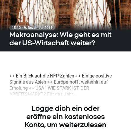
15:10 · 9. Dezember 2019
Makroanalyse: Wie geht es mit
der US-Wirtschaft weiter?
++ Ein Blick auf die NFP-Zahlen ++ Einige positive
Signale aus Asien ++ Europa hofft weiterhin auf
Erholung ++ USA | WIE STARK IST DER
ARBEITSMARKT? Für das Jahr...
Logge dich ein oder
eröffne ein kostenloses
Konto, um weiterzulesen