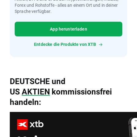
Forex und Rohstoffe - alles an einem Ort und in deiner
Sprache verfügbar.
App herunterladen
Entdecke die Produkte von XTB
DEUTSCHE und
US
AKTIEN
kommissionsfrei
handeln: