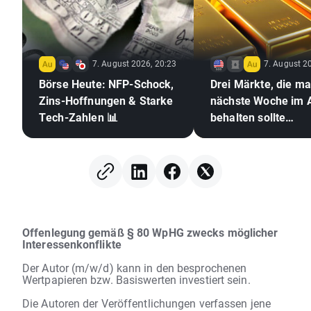
7. August 2026, 20:23
7. August 2
Börse Heute: NFP-Schock,
Drei Märkte, die m
Zins-Hoffnungen & Starke
nächste Woche im 
Tech-Zahlen 📊
behalten sollte
(07.08.2026)
Offenlegung gemäß § 80 WpHG zwecks möglicher
Interessenkonflikte
Der Autor (m/w/d) kann in den besprochenen
Wertpapieren bzw. Basiswerten investiert sein.
Die Autoren der Veröffentlichungen verfassen jene