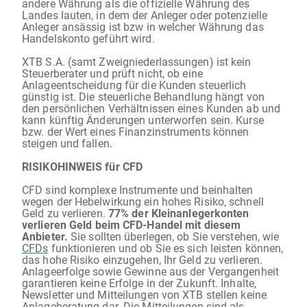
andere Währung als die offizielle Währung des
Landes lauten, in dem der Anleger oder potenzielle
Anleger ansässig ist bzw in welcher Währung das
Handelskonto geführt wird.
XTB S.A. (samt Zweigniederlassungen) ist kein
Steuerberater und prüft nicht, ob eine
Anlageentscheidung für die Kunden steuerlich
günstig ist. Die steuerliche Behandlung hängt von
den persönlichen Verhältnissen eines Kunden ab und
kann künftig Änderungen unterworfen sein. Kurse
bzw. der Wert eines Finanzinstruments können
steigen und fallen.
RISIKOHINWEIS für CFD
CFD sind komplexe Instrumente und beinhalten
wegen der Hebelwirkung ein hohes Risiko, schnell
Geld zu verlieren.
77% der Kleinanlegerkonten
verlieren Geld beim CFD-Handel mit diesem
Anbieter.
Sie sollten überlegen, ob Sie verstehen, wie
CFDs
funktionieren und ob Sie es sich leisten können,
das hohe Risiko einzugehen, Ihr Geld zu verlieren.
Anlageerfolge sowie Gewinne aus der Vergangenheit
garantieren keine Erfolge in der Zukunft. Inhalte,
Newsletter und Mitteilungen von XTB stellen keine
Anlageberatung dar. Die Mitteilungen sind als