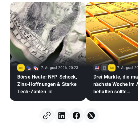
7. August 2026, 20:23
7. August 2
Börse Heute: NFP-Schock,
Drei Märkte, die m
Zins-Hoffnungen & Starke
nächste Woche im 
Tech-Zahlen 📊
behalten sollte
(07.08.2026)