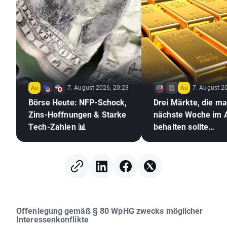
7. August 2026, 20:23
7. August 2
Börse Heute: NFP-Schock,
Drei Märkte, die m
Zins-Hoffnungen & Starke
nächste Woche im 
Tech-Zahlen 📊
behalten sollte
(07.08.2026)
Offenlegung gemäß § 80 WpHG zwecks möglicher
Interessenkonflikte