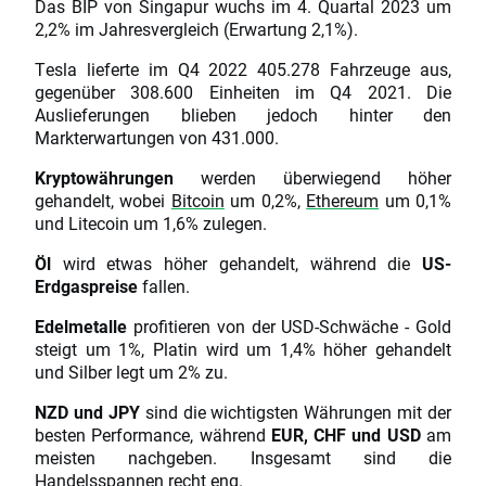
Das BIP von Singapur wuchs im 4. Quartal 2023 um
2,2% im Jahresvergleich (Erwartung 2,1%).
Tesla lieferte im Q4 2022 405.278 Fahrzeuge aus,
gegenüber 308.600 Einheiten im Q4 2021. Die
Auslieferungen blieben jedoch hinter den
Markterwartungen von 431.000.
Kryptowährungen
werden überwiegend höher
gehandelt, wobei
Bitcoin
um 0,2%,
Ethereum
um 0,1%
und Litecoin um 1,6% zulegen.
Öl
wird etwas höher gehandelt, während die
US-
Erdgaspreise
fallen.
Edelmetalle
profitieren von der USD-Schwäche - Gold
steigt um 1%, Platin wird um 1,4% höher gehandelt
und Silber legt um 2% zu.
NZD und JPY
sind die wichtigsten Währungen mit der
besten Performance, während
EUR, CHF und USD
am
meisten nachgeben. Insgesamt sind die
Handelsspannen recht eng.