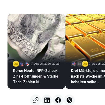
7. August 2026, 20:23
7. August 2
Börse Heute: NFP-Schock,
Drei Märkte, die m
Zins-Hoffnungen & Starke
nächste Woche im 
Tech-Zahlen 📊
behalten sollte
(07.08.2026)