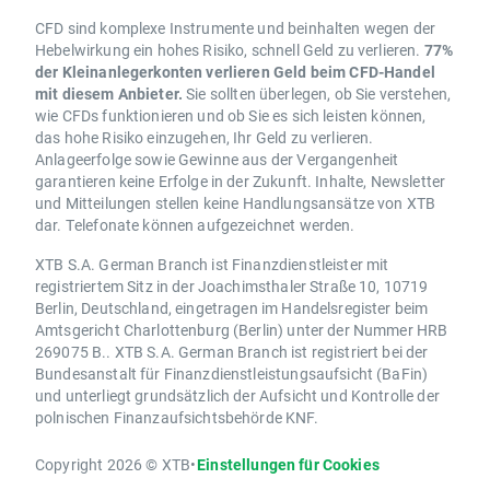
CFD sind komplexe Instrumente und beinhalten wegen der
Hebelwirkung ein hohes Risiko, schnell Geld zu verlieren.
77%
der Kleinanlegerkonten verlieren Geld beim CFD-Handel
mit diesem Anbieter.
Sie sollten überlegen, ob Sie verstehen,
wie CFDs funktionieren und ob Sie es sich leisten können,
das hohe Risiko einzugehen, Ihr Geld zu verlieren.
Anlageerfolge sowie Gewinne aus der Vergangenheit
garantieren keine Erfolge in der Zukunft. Inhalte, Newsletter
und Mitteilungen stellen keine Handlungsansätze von XTB
dar. Telefonate können aufgezeichnet werden.
XTB S.A. German Branch ist Finanzdienstleister mit
registriertem Sitz in der Joachimsthaler Straße 10, 10719
Berlin, Deutschland, eingetragen im Handelsregister beim
Amtsgericht Charlottenburg (Berlin) unter der Nummer HRB
269075 B.. XTB S.A. German Branch ist registriert bei der
Bundesanstalt für Finanzdienstleistungsaufsicht (BaFin)
und unterliegt grundsätzlich der Aufsicht und Kontrolle der
polnischen Finanzaufsichtsbehörde KNF.
Copyright 2026 © XTB
•
Einstellungen für Cookies