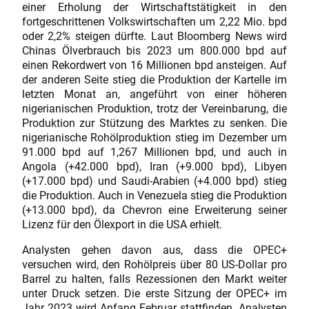
einer Erholung der Wirtschaftstätigkeit in den
fortgeschrittenen Volkswirtschaften um 2,22 Mio. bpd
oder 2,2% steigen dürfte. Laut Bloomberg News wird
Chinas Ölverbrauch bis 2023 um 800.000 bpd auf
einen Rekordwert von 16 Millionen bpd ansteigen. Auf
der anderen Seite stieg die Produktion der Kartelle im
letzten Monat an, angeführt von einer höheren
nigerianischen Produktion, trotz der Vereinbarung, die
Produktion zur Stützung des Marktes zu senken. Die
nigerianische Rohölproduktion stieg im Dezember um
91.000 bpd auf 1,267 Millionen bpd, und auch in
Angola (+42.000 bpd), Iran (+9.000 bpd), Libyen
(+17.000 bpd) und Saudi-Arabien (+4.000 bpd) stieg
die Produktion. Auch in Venezuela stieg die Produktion
(+13.000 bpd), da Chevron eine Erweiterung seiner
Lizenz für den Ölexport in die USA erhielt.
Analysten gehen davon aus, dass die OPEC+
versuchen wird, den Rohölpreis über 80 US-Dollar pro
Barrel zu halten, falls Rezessionen den Markt weiter
unter Druck setzen. Die erste Sitzung der OPEC+ im
Jahr 2023 wird Anfang Februar stattfinden. Analysten