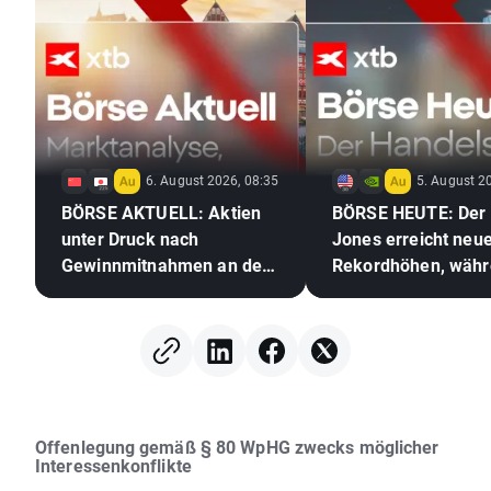
6. August 2026, 08:35
5. August 2
BÖRSE AKTUELL: Aktien
BÖRSE HEUTE: Der
unter Druck nach
Jones erreicht neu
Gewinnmitnahmen an der
Rekordhöhen, wäh
Wall Street, Devisenmarkt
Gold und Silber au
erstarrt (06.08.2026)
der Hoffnungen auf
Abkommen zwische
USA und dem Iran 
Offenlegung gemäß § 80 WpHG zwecks möglicher
Interessenkonflikte