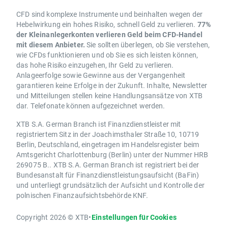
CFD sind komplexe Instrumente und beinhalten wegen der
Hebelwirkung ein hohes Risiko, schnell Geld zu verlieren.
77%
der Kleinanlegerkonten verlieren Geld beim CFD-Handel
mit diesem Anbieter.
Sie sollten überlegen, ob Sie verstehen,
wie CFDs funktionieren und ob Sie es sich leisten können,
das hohe Risiko einzugehen, Ihr Geld zu verlieren.
Anlageerfolge sowie Gewinne aus der Vergangenheit
garantieren keine Erfolge in der Zukunft. Inhalte, Newsletter
und Mitteilungen stellen keine Handlungsansätze von XTB
dar. Telefonate können aufgezeichnet werden.
XTB S.A. German Branch ist Finanzdienstleister mit
registriertem Sitz in der Joachimsthaler Straße 10, 10719
Berlin, Deutschland, eingetragen im Handelsregister beim
Amtsgericht Charlottenburg (Berlin) unter der Nummer HRB
269075 B.. XTB S.A. German Branch ist registriert bei der
Bundesanstalt für Finanzdienstleistungsaufsicht (BaFin)
und unterliegt grundsätzlich der Aufsicht und Kontrolle der
polnischen Finanzaufsichtsbehörde KNF.
Copyright 2026 © XTB
•
Einstellungen für Cookies