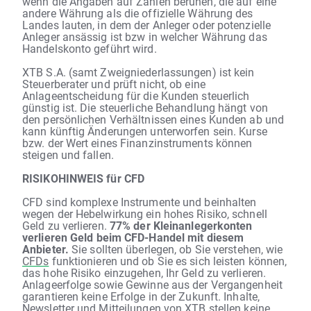
wenn die Angaben auf Zahlen beruhen, die auf eine
andere Währung als die offizielle Währung des
Landes lauten, in dem der Anleger oder potenzielle
Anleger ansässig ist bzw in welcher Währung das
Handelskonto geführt wird.
XTB S.A. (samt Zweigniederlassungen) ist kein
Steuerberater und prüft nicht, ob eine
Anlageentscheidung für die Kunden steuerlich
günstig ist. Die steuerliche Behandlung hängt von
den persönlichen Verhältnissen eines Kunden ab und
kann künftig Änderungen unterworfen sein. Kurse
bzw. der Wert eines Finanzinstruments können
steigen und fallen.
RISIKOHINWEIS für CFD
CFD sind komplexe Instrumente und beinhalten
wegen der Hebelwirkung ein hohes Risiko, schnell
Geld zu verlieren.
77% der Kleinanlegerkonten
verlieren Geld beim CFD-Handel mit diesem
Anbieter.
Sie sollten überlegen, ob Sie verstehen, wie
CFDs
funktionieren und ob Sie es sich leisten können,
das hohe Risiko einzugehen, Ihr Geld zu verlieren.
Anlageerfolge sowie Gewinne aus der Vergangenheit
garantieren keine Erfolge in der Zukunft. Inhalte,
Newsletter und Mitteilungen von XTB stellen keine