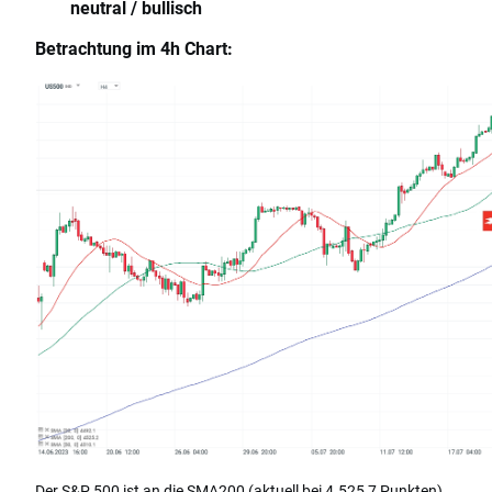
neutral / bullisch
Betrachtung im 4h Chart:
Der S&P 500 ist an die SMA200 (aktuell bei 4.525,7 Punkten)