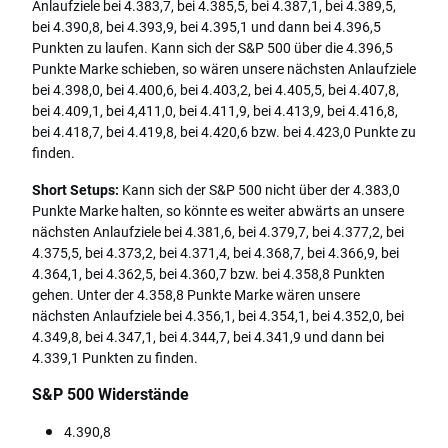
Anlaufziele bei 4.383,7, bei 4.385,5, bei 4.387,1, bei 4.389,5,
bei 4.390,8, bei 4.393,9, bei 4.395,1 und dann bei 4.396,5
Punkten zu laufen. Kann sich der S&P 500 über die 4.396,5
Punkte Marke schieben, so wären unsere nächsten Anlaufziele
bei 4.398,0, bei 4.400,6, bei 4.403,2, bei 4.405,5, bei 4.407,8,
bei 4.409,1, bei 4,411,0, bei 4.411,9, bei 4.413,9, bei 4.416,8,
bei 4.418,7, bei 4.419,8, bei 4.420,6 bzw. bei 4.423,0 Punkte zu
finden.
Short Setups:
Kann sich der S&P 500 nicht über der 4.383,0
Punkte Marke halten, so könnte es weiter abwärts an unsere
nächsten Anlaufziele bei 4.381,6, bei 4.379,7, bei 4.377,2, bei
4.375,5, bei 4.373,2, bei 4.371,4, bei 4.368,7, bei 4.366,9, bei
4.364,1, bei 4.362,5, bei 4.360,7 bzw. bei 4.358,8 Punkten
gehen. Unter der 4.358,8 Punkte Marke wären unsere
nächsten Anlaufziele bei 4.356,1, bei 4.354,1, bei 4.352,0, bei
4.349,8, bei 4.347,1, bei 4.344,7, bei 4.341,9 und dann bei
4.339,1 Punkten zu finden.
S&P 500 Widerstände
4.390,8