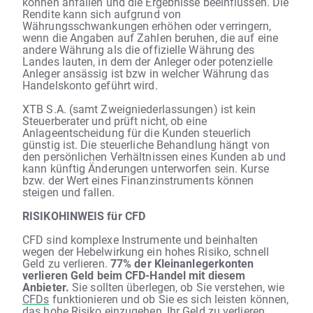
können anfallen und die Ergebnisse beeinflussen. Die
Rendite kann sich aufgrund von
Währungsschwankungen erhöhen oder verringern,
wenn die Angaben auf Zahlen beruhen, die auf eine
andere Währung als die offizielle Währung des
Landes lauten, in dem der Anleger oder potenzielle
Anleger ansässig ist bzw in welcher Währung das
Handelskonto geführt wird.
XTB S.A. (samt Zweigniederlassungen) ist kein
Steuerberater und prüft nicht, ob eine
Anlageentscheidung für die Kunden steuerlich
günstig ist. Die steuerliche Behandlung hängt von
den persönlichen Verhältnissen eines Kunden ab und
kann künftig Änderungen unterworfen sein. Kurse
bzw. der Wert eines Finanzinstruments können
steigen und fallen.
RISIKOHINWEIS für CFD
CFD sind komplexe Instrumente und beinhalten
wegen der Hebelwirkung ein hohes Risiko, schnell
Geld zu verlieren.
77% der Kleinanlegerkonten
verlieren Geld beim CFD-Handel mit diesem
Anbieter.
Sie sollten überlegen, ob Sie verstehen, wie
CFDs
funktionieren und ob Sie es sich leisten können,
das hohe Risiko einzugehen, Ihr Geld zu verlieren.