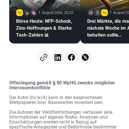
7. August 2026, 20:23
7. August 2
Börse Heute: NFP-Schock,
Drei Märkte, die m
Zins-Hoffnungen & Starke
nächste Woche im 
Tech-Zahlen 📊
behalten sollte
(07.08.2026)
Offenlegung gemäß § 80 WpHG zwecks möglicher
Interessenkonflikte
Der Autor (m/w/d) kann in den besprochenen
Wertpapieren bzw. Basiswerten investiert sein.
Die Autoren der Veröffentlichungen verfassen jene
Informationen auf eigenes Risiko. Analysen und
Einschätzungen werden nicht in Bezug auf
spezifische Anlageziele und Bedürfnisse bestimmter