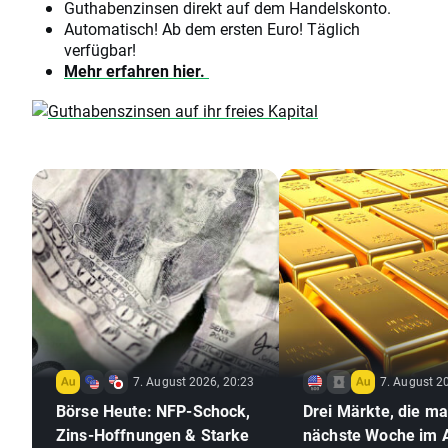
Guthabenzinsen direkt auf dem Handelskonto.
Automatisch! Ab dem ersten Euro! Täglich
verfügbar!
Mehr erfahren hier.
7. August 2026, 20:23
7. August 2
Börse Heute: NFP-Schock,
Drei Märkte, die m
Zins-Hoffnungen & Starke
nächste Woche im 