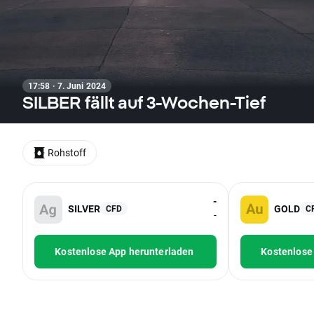
17:58 · 7. Juni 2024
SILBER fällt auf 3-Wochen-Tief
Rohstoff
-
SILVER
GOLD
CFD
C
-
Kostenlose App herunterladen
Kostenlose