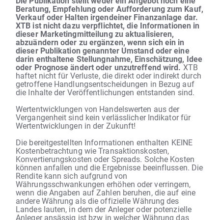
Die Publikation stellt weder ein Angebot noch eine
Beratung, Empfehlung oder Aufforderung zum Kauf,
Verkauf oder Halten irgendeiner Finanzanlage dar.
XTB ist nicht dazu verpflichtet, die Informationen in
dieser Marketingmitteilung zu aktualisieren,
abzuändern oder zu ergänzen, wenn sich ein in
dieser Publikation genannter Umstand oder eine
darin enthaltene Stellungnahme, Einschätzung, Idee
oder Prognose ändert oder unzutreffend wird.
XTB
haftet nicht für Verluste, die direkt oder indirekt durch
getroffene Handlungsentscheidungen in Bezug auf
die Inhalte der Veröffentlichungen entstanden sind.
Wertentwicklungen von Handelswerten aus der
Vergangenheit sind kein verlässlicher Indikator für
Wertentwicklungen in der Zukunft!
Die bereitgestellten Informationen enthalten KEINE
Kostenbetrachtung wie Transaktionskosten,
Konvertierungskosten oder Spreads. Solche Kosten
können anfallen und die Ergebnisse beeinflussen. Die
Rendite kann sich aufgrund von
Währungsschwankungen erhöhen oder verringern,
wenn die Angaben auf Zahlen beruhen, die auf eine
andere Währung als die offizielle Währung des
Landes lauten, in dem der Anleger oder potenzielle
Anleger ansässig ist bzw in welcher Währung das