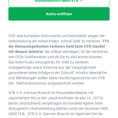
Kundenbereich Mein XTB
Konto eröffnen
CFD sind komplexe Instrumente und beinhalten wegen der
Hebelwirkung ein hohes Risiko, schnell Geld zu verlieren.
77%
der Kleinanlegerkonten verlieren Geld beim CFD-Handel
mit diesem Anbieter.
Sie sollten überlegen, ob Sie verstehen,
wie CFDs funktionieren und ob Sie es sich leisten können,
das hohe Risiko einzugehen, Ihr Geld zu verlieren.
Anlageerfolge sowie Gewinne aus der Vergangenheit
garantieren keine Erfolge in der Zukunft. Inhalte, Newsletter
und Mitteilungen stellen keine Handlungsansätze von XTB
dar. Telefonate können aufgezeichnet werden.
XTB S.A. German Branch ist Finanzdienstleister mit
registriertem Sitz in der Joachimsthaler Straße 10, 10719
Berlin, Deutschland, eingetragen im Handelsregister beim
Amtsgericht Charlottenburg (Berlin) unter der Nummer HRB
269075 B.. XTB S.A. German Branch ist registriert bei der