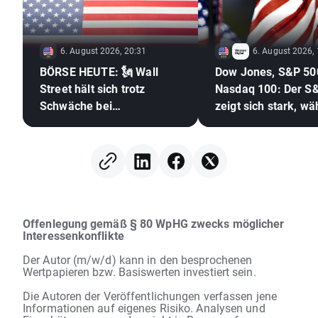
6. August 2026, 20:31
6. August 2026,
BÖRSE HEUTE: 🗽 Wall
Dow Jones, S&P 50
Street hält sich trotz
Nasdaq 100: Der S
Schwäche bei
zeigt sich stark, w
Speicheraktien und
der Halbleitersekto
steigendem Ölpreis gut
hinterherhinkt 🚩 W
Digital verliert 12 %
Offenlegung gemäß § 80 WpHG zwecks möglicher
Interessenkonflikte
Der Autor (m/w/d) kann in den besprochenen
Wertpapieren bzw. Basiswerten investiert sein.
Die Autoren der Veröffentlichungen verfassen jene
Informationen auf eigenes Risiko. Analysen und