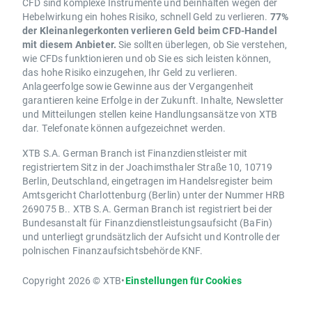
CFD sind komplexe Instrumente und beinhalten wegen der
Hebelwirkung ein hohes Risiko, schnell Geld zu verlieren.
77%
der Kleinanlegerkonten verlieren Geld beim CFD-Handel
mit diesem Anbieter.
Sie sollten überlegen, ob Sie verstehen,
wie CFDs funktionieren und ob Sie es sich leisten können,
das hohe Risiko einzugehen, Ihr Geld zu verlieren.
Anlageerfolge sowie Gewinne aus der Vergangenheit
garantieren keine Erfolge in der Zukunft. Inhalte, Newsletter
und Mitteilungen stellen keine Handlungsansätze von XTB
dar. Telefonate können aufgezeichnet werden.
XTB S.A. German Branch ist Finanzdienstleister mit
registriertem Sitz in der Joachimsthaler Straße 10, 10719
Berlin, Deutschland, eingetragen im Handelsregister beim
Amtsgericht Charlottenburg (Berlin) unter der Nummer HRB
269075 B.. XTB S.A. German Branch ist registriert bei der
Bundesanstalt für Finanzdienstleistungsaufsicht (BaFin)
und unterliegt grundsätzlich der Aufsicht und Kontrolle der
polnischen Finanzaufsichtsbehörde KNF.
Copyright 2026 © XTB
•
Einstellungen für Cookies