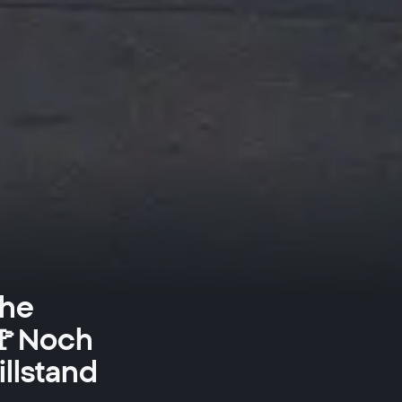
che
l🚩Noch
llstand