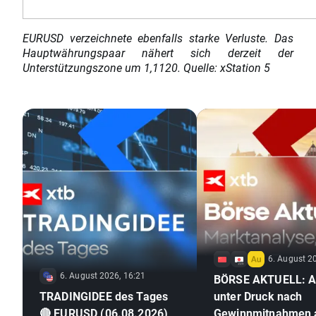
EURUSD verzeichnete ebenfalls starke Verluste. Das
Hauptwährungspaar nähert sich derzeit der
Unterstützungszone um 1,1120. Quelle: xStation 5
6. August 2
6. August 2026, 16:21
BÖRSE AKTUELL: A
TRADINGIDEE des Tages
unter Druck nach
🔴 EURUSD (06.08.2026)
Gewinnmitnahmen 