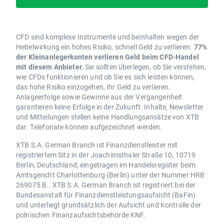
CFD sind komplexe Instrumente und beinhalten wegen der
Hebelwirkung ein hohes Risiko, schnell Geld zu verlieren.
77%
der Kleinanlegerkonten verlieren Geld beim CFD-Handel
mit diesem Anbieter.
Sie sollten überlegen, ob Sie verstehen,
wie CFDs funktionieren und ob Sie es sich leisten können,
das hohe Risiko einzugehen, Ihr Geld zu verlieren.
Anlageerfolge sowie Gewinne aus der Vergangenheit
garantieren keine Erfolge in der Zukunft. Inhalte, Newsletter
und Mitteilungen stellen keine Handlungsansätze von XTB
dar. Telefonate können aufgezeichnet werden.
XTB S.A. German Branch ist Finanzdienstleister mit
registriertem Sitz in der Joachimsthaler Straße 10, 10719
Berlin, Deutschland, eingetragen im Handelsregister beim
Amtsgericht Charlottenburg (Berlin) unter der Nummer HRB
269075 B.. XTB S.A. German Branch ist registriert bei der
Bundesanstalt für Finanzdienstleistungsaufsicht (BaFin)
und unterliegt grundsätzlich der Aufsicht und Kontrolle der
polnischen Finanzaufsichtsbehörde KNF.