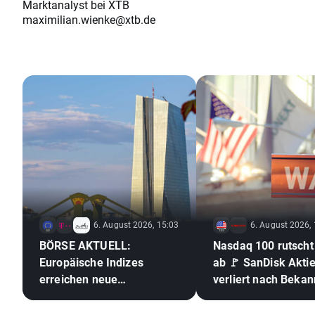
Marktanalyst bei XTB
maximilian.wienke@xtb.de
6. August 2026, 15:03
6. August 2026,
BÖRSE AKTUELL:
Nasdaq 100 rutscht
Europäische Indizes
ab 🚩 SanDisk Akti
erreichen neue
verliert nach Beka
Rekordstände 🎢
der Geschäftszahle
Halbleiter unter Dr