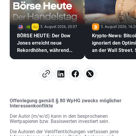
5. August 2026, 20:07
5. August 2026, 16:2
BÖRSE HEUTE: Der Dow
Krypto-News: Bitco
Jones erreicht neue
ignoriert den Opti
Rekordhöhen, während
an der Wall Street. 
Gold und Silber aufgrund
die Rückkehr des K
der Hoffnungen auf ein
Bullenmarkts bevor
Abkommen zwischen den
USA und dem Iran zulegen
Offenlegung gemäß § 80 WpHG zwecks möglicher
Interessenkonflikte
Der Autor (m/w/d) kann in den besprochenen
Wertpapieren bzw. Basiswerten investiert sein.
Die Autoren der Veröffentlichungen verfassen jene