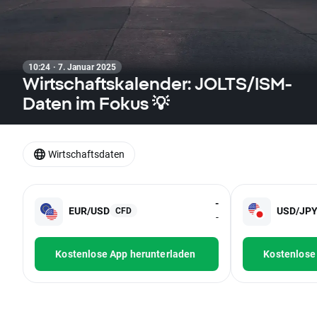
10:24 · 7. Januar 2025
Wirtschaftskalender: JOLTS/ISM-
Daten im Fokus 💡
Wirtschaftsdaten
-
EUR/USD
USD/JP
CFD
-
Kostenlose App herunterladen
Kostenlose