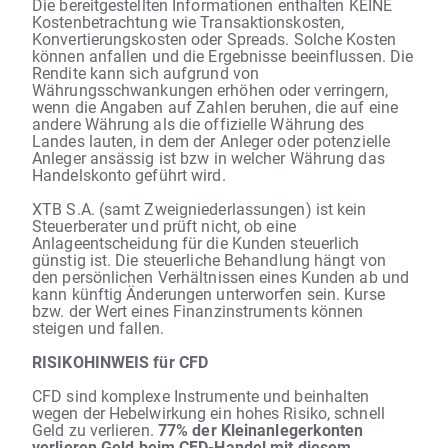
Die bereitgestellten Informationen enthalten KEINE
Kostenbetrachtung wie Transaktionskosten,
Konvertierungskosten oder Spreads. Solche Kosten
können anfallen und die Ergebnisse beeinflussen. Die
Rendite kann sich aufgrund von
Währungsschwankungen erhöhen oder verringern,
wenn die Angaben auf Zahlen beruhen, die auf eine
andere Währung als die offizielle Währung des
Landes lauten, in dem der Anleger oder potenzielle
Anleger ansässig ist bzw in welcher Währung das
Handelskonto geführt wird.
XTB S.A. (samt Zweigniederlassungen) ist kein
Steuerberater und prüft nicht, ob eine
Anlageentscheidung für die Kunden steuerlich
günstig ist. Die steuerliche Behandlung hängt von
den persönlichen Verhältnissen eines Kunden ab und
kann künftig Änderungen unterworfen sein. Kurse
bzw. der Wert eines Finanzinstruments können
steigen und fallen.
RISIKOHINWEIS für CFD
CFD sind komplexe Instrumente und beinhalten
wegen der Hebelwirkung ein hohes Risiko, schnell
Geld zu verlieren.
77% der Kleinanlegerkonten
verlieren Geld beim CFD-Handel mit diesem