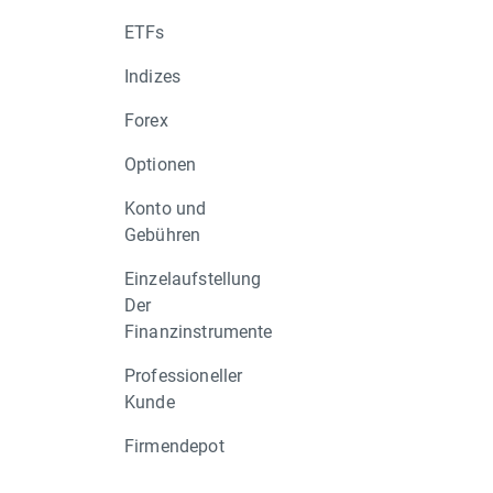
AYI.US, CL.US, DIA.ES
ETFs
Ihr XTB-Team
Indizes
Forex
Optionen
Konto und
Gebühren
Einzelaufstellung
Der
Finanzinstrumente
Professioneller
Kunde
Firmendepot