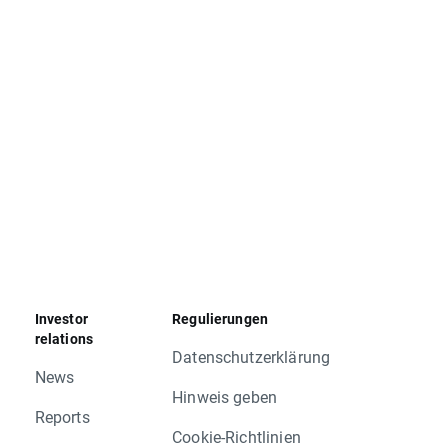
 heutigen Schlusskurs
gebenen Punkte höher sein sollte, die anderen
rechenden Swap-Punktesatz korrigiert. Kunden
z anzupassen. Andernfalls kann es dazu kommen,
Investor
Regulierungen
relations
Datenschutzerklärung
News
SMWH.UK
Hinweis geben
Reports
Cookie-Richtlinien