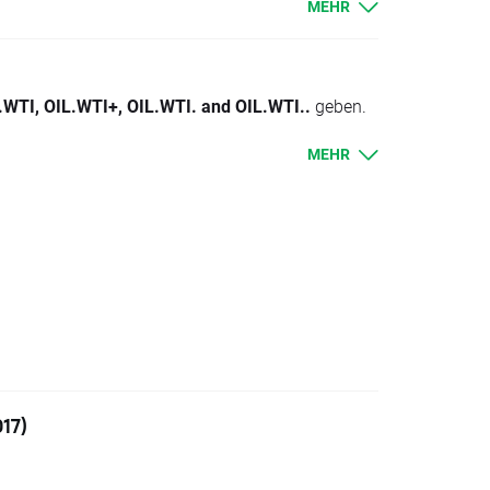
MEHR
en oder werden entsprechend belastet.
.WTI, OIL.WTI+, OIL.WTI. and OIL.WTI..
geben.
MEHR
 heutigen Schlusskurs
.WTI..
angegebenen Punkte höher sein sollte,
echenden Swap-Punktesatz korrigiert.
17)
der Veränderung um den Swap-Punktesatz