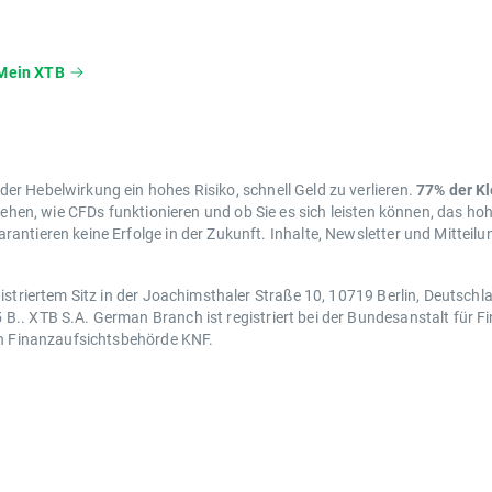
Mein XTB
r Hebelwirkung ein hohes Risiko, schnell Geld zu verlieren.
77% der K
tehen, wie CFDs funktionieren und ob Sie es sich leisten können, das hoh
antieren keine Erfolge in der Zukunft. Inhalte, Newsletter und Mitteil
istriertem Sitz in der Joachimsthaler Straße 10, 10719 Berlin, Deutsch
.. XTB S.A. German Branch ist registriert bei der Bundesanstalt für Fi
en Finanzaufsichtsbehörde KNF.