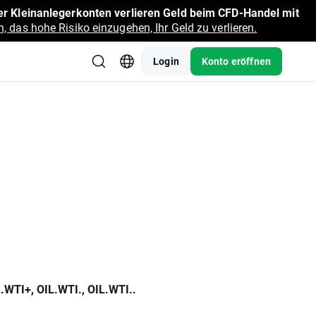
r Kleinanlegerkonten verlieren Geld beim CFD-Handel mit
, das hohe Risiko einzugehen, Ihr Geld zu verlieren.
Login
Konto eröffnen
.WTI+, OIL.WTI., OIL.WTI..