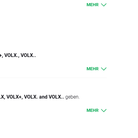
Standardverfahren üblich ist.
MEHR
, VOLX., VOLX..
MEHR
X, VOLX+, VOLX. and VOLX..
geben.
ben oder werden entsprechend belastet.
MEHR