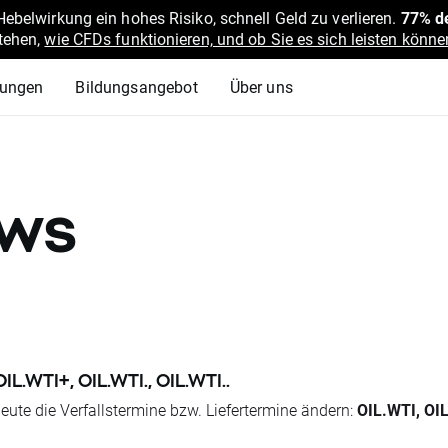
belwirkung ein hohes Risiko, schnell Geld zu verlieren.
77% de
stehen,
wie CFDs funktionieren, und ob Sie es sich leisten können
lungen
Bildungsangebot
Über uns
ews
IL.WTI+, OIL.WTI., OIL.WTI..
eute die Verfallstermine bzw. Liefertermine ändern:
OIL.WTI, OIL