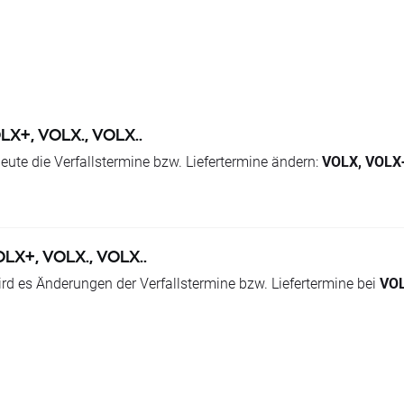
 die Stop-und Limit-Orders ausgeführt werden, wie es nach dem 
 nationalen Feiertage.
LX+, VOLX., VOLX..
eute die Verfallstermine bzw. Liefertermine ändern:
VOLX, VOLX+
OLX+, VOLX., VOLX..
d es Änderungen der Verfallstermine bzw. Liefertermine bei
VOL
iesen Instrumenten haben, erhalten die Swap-Punkte gutgeschrie
 den fortlaufenden Lieferterminen betragen: