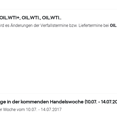
..
OIL.WTI+, OIL.WTI., OIL.WTI..
iesem Instrument haben, erhalten die Swap-Punkte gutgeschrieb
d es Änderungen der Verfallstermine bzw. Liefertermine bei
OIL
 den fortlaufenden Lieferterminen betragen:
I+
eine Preisschwankungen oder Preisveränderungen zwischen dem
eten, der Eröffnungskurs bei
OIL.WTI, OIL.WTI+, OIL.WTI., OIL
e aufgrund der Veränderung auftreten, werden durch den entspr
age in der kommenden Handelswoche (10.07. - 14.07.20
er Nähe der aktuellen Preise werden freundlich gebeten, diese 
der Woche vom 10.07. - 14.07.2017