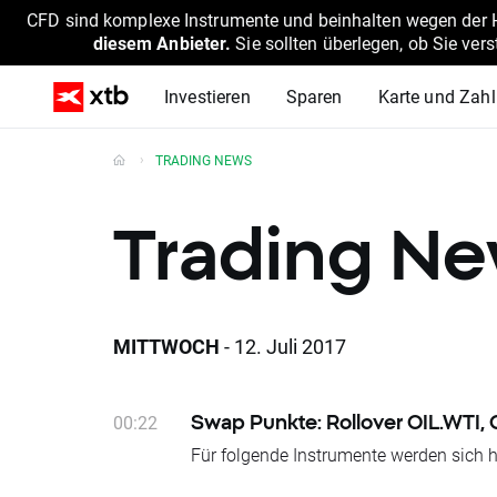
CFD sind komplexe Instrumente und beinhalten wegen der He
diesem Anbieter.
Sie sollten überlegen, ob Sie ver
Investieren
Sparen
Karte und Zah
TRADING NEWS
Trading N
MITTWOCH
- 12. Juli 2017
00:22
Swap Punkte: Rollover OIL.WTI, O
Für folgende Instrumente werden sich h