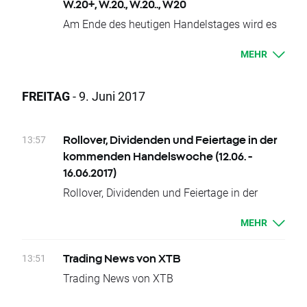
W.20+, W.20., W.20.., W20
Am Ende des heutigen Handelstages wird es
Änderungen der Verfallstermine bzw.
MEHR
Liefertermine bei
BRAComp, BRAComp+, BRAComp.,
BRAComp.., OIL.WTI, OIL.WTI+, OIL.WTI.,
FREITAG
- 9. Juni 2017
OIL.WTI.., W.20, W.20+, W.20., W.20.. und
W20
geben.
13:57
Rollover, Dividenden und Feiertage in der
kommenden Handelswoche (12.06. -
Die aktuellen Preisdifferenzen zwischen den
16.06.2017)
fortlaufenden Lieferterminen betragen:
Rollover, Dividenden und Feiertage in der
Woche vom 12.06. - 16.06.2017
BRAComp+, BRAComp., BRAComp,
MEHR
BRAComp..
Rollover:
ca. 676
Indexpunkte
Dienstag 13.06.
13:51
Trading News von XTB
OIL.WTI, OIL.WTI., OIL.WTI.., OIL.WTI+
BRAComp, BRAComp+, BRAComp.,
Trading News von XTB
ca. 0.24
Indexpunkte
BRAComp.., OIL.WTI, OIL.WTI+, OIL.WTI.,
W.20.., W20, W.20., W.20+, W.20