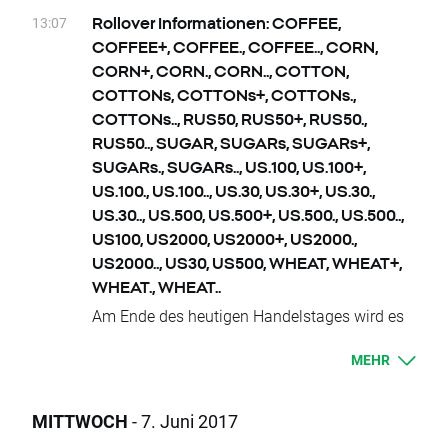
anzupassen. Andernfalls kann es dazu
Aufgrund von nationalen Feiertagen gibt es
COTTONs, COTTONs+, COTTONs.,
13:07
Rollover Informationen: COFFEE,
kommen, dass die Stop-und Limit-Orders
keinen Handel auf den folgenden
COTTONs.., RUS50, RUS50+, RUS50., RUS50..,
COFFEE+, COFFEE., COFFEE.., CORN,
ausgeführt werden, wie es nach dem
Instrumenten:
SUGAR, SUGARs, SUGARs+, SUGARs.,
CORN+, CORN., CORN.., COTTON,
Standardverfahren üblich ist.
Montag 12.06.
SUGARs.., US.100, US.100+, US.100., US.100..,
COTTONs, COTTONs+, COTTONs.,
RUS50, RUS50+, RUS50., RUS50..
US.30, US.30+, US.30., US.30.., US.500,
COTTONs.., RUS50, RUS50+, RUS50.,
Donnerstag 15.06.
US.500+, US.500., US.500.., US100, US2000,
RUS50.., SUGAR, SUGARs, SUGARs+,
Ihr XTB-Team
BRAComp, BRAComp+, BRAComp.,
US2000+, US2000., US2000.., US30, US500,
SUGARs., SUGARs.., US.100, US.100+,
BRAComp.., W.20, W.20+, W.20., W.20.., W20
WHEAT, WHEAT+, WHEAT., WHEAT..
US.100., US.100.., US.30, US.30+, US.30.,
US.30.., US.500, US.500+, US.500., US.500..,
Aufgrund von nationalen Feiertagen wird der
WHEAT.., WHEAT+, WHEAT., WHEAT
US100, US2000, US2000+, US2000.,
Handel auf den folgenden Instrumenten
-1400 Swap Punkte für Long Positionen
US2000.., US30, US500, WHEAT, WHEAT+,
begrenzt sein:
1400 Swap Punkte für Short Positionen
WHEAT., WHEAT..
Montag 12.06.
RUS50, RUS50+, RUS50., RUS50..
Am Ende des heutigen Handelstages wird es
AUS200, AUS200+, AUS200., AUS200.. –
258 Swap Punkte für Long Positionen
Änderungen der Verfallstermine bzw.
Handel zwiscehn 09:15 und 23:00
-258 Swap Punkte für Short Positionen
MEHR
Liefertermine bei
COFFEE, COFFEE+,
US.500+, US500, US.500, US.500.., US.500.
COFFEE., COFFEE..,
Aktien-CFD Dividenden:
23 Swap Punkte für Long Positionen
CORN, CORN+, CORN., CORN.., COTTON,
Montag 12.06.
MITTWOCH
- 7. Juni 2017
-23 Swap Punkte für Short Positionen
COTTONs, COTTONs+, COTTONs.,
AEE.US, AIG.US, APC.US, DPS.US, HPE.US,