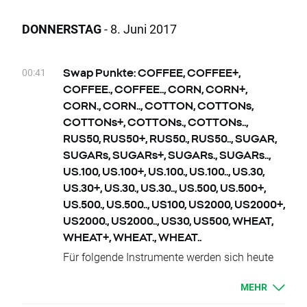
OIL.WTI.., W.20, W.20+, W.20., W.20.., W20
ca. -22.0
Indexpunkte
DONNERSTAG
- 8. Juni 2017
Mittwoch 14.06.
Das bedeutet, dass wenn über Nacht keine
AUS200, AUS200+, AUS200., AUS200..,
Preisschwankungen oder Preisveränderungen
MEXComp, MEXComp+, MEXComp.,
00:41
Swap Punkte: COFFEE, COFFEE+,
zwischen dem heutigen Schlusskurs und dem
MEXComp..
COFFEE., COFFEE.., CORN, CORN+,
morgigen Eröffnungskurs auftreten,
CORN., CORN.., COTTON, COTTONs,
der Eröffnungskurs bei
BRAComp,
Donnerstag 15.06.
COTTONs+, COTTONs., COTTONs..,
BRAComp+, BRAComp., BRAComp..,
DE.30, DE.30+, DE.30., DE.30.., DE30, EU.50,
RUS50, RUS50+, RUS50., RUS50.., SUGAR,
OIL.WTI, OIL.WTI+, OIL.WTI., OIL.WTI..
EU.50+, EU.50., EU.50.., EU50, FRA.40,
SUGARs, SUGARs+, SUGARs., SUGARs..,
angegebenen Punkte höher sein sollte, die
FRA.40+, FRA.40., FRA.40..,
US.100, US.100+, US.100., US.100.., US.30,
anderen Instrumente jeweils tiefer.
FRA40, ITA.40, ITA.40+, ITA.40., ITA.40..,
US.30+, US.30., US.30.., US.500, US.500+,
Änderungen des Positionswertes, welche
ITA40, NED25, NED25+, NED25., NED25..,
US.500., US.500.., US100, US2000, US2000+,
aufgrund der Veränderung auftreten, werden
POR20, POR20+, POR20., POR20..,
US2000., US2000.., US30, US500, WHEAT,
durch den entsprechenden Swap-Punktesatz
SPA.35, SPA.35+, SPA.35., SPA.35.., SPA35,
WHEAT+, WHEAT., WHEAT..
korrigiert. Kunden mit Limit-und Stop-Orders
SUI20, SUI20+, SUI20., SUI20.., UK.100,
Für folgende Instrumente werden sich heute
in der Nähe der aktuellen
UK.100+, UK.100., UK.100.., UK100
die Verfallstermine bzw. Liefertermine ändern:
Preise werden freundlich gebeten, diese der
MEHR
COFFEE, COFFEE+, COFFEE., COFFEE..,
Veränderung um den Swap-Punktesatz
CORN, CORN+, CORN., CORN.., COTTON,