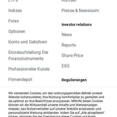
ca.
1,95
Indexpunkte
Indizes
Presse & Newsroom
Dienstag 06.06.
Das bedeutet, dass wenn über Nacht keine
BIM.FR, BOL.FR, CNK.US, DIE.BE, EDF.FR,
Forex
Preisschwankungen oder Preisveränderungen
Investor relations
EGL.PT, FAF.US, JYSK.DK, LANC.US, MDU.US,
zwischen dem heutigen Schlusskurs
Optionen
NEM.US, NXI.FR, PHM.US, PTEN.US, PUB.FR,
und dem morgigen Eröffnungskurs auftreten,
News
VIS.ES, WRI.US
der Eröffnungskurs bei
BUND10Y, BUND10Y+,
Konto und Gebühren
Reports
BUND10Y., BUND10Y.., COCOA, COCOA+,
Mittwoch 07.06.
Einzelaufstellung Der
COCOA., COCOA..
Share Price
ADI.US, ADP.FR, ADP.US, ANTM.US, BDX.US,
Finanzinstrumente
angegebenen Punkte höher sein sollte, die
BIG.US, CBS.US, CME.US, CNO.US, COH.US,
anderen Instrumente jeweils tiefer.
ESG
Professioneller Kunde
DKS.US, FHN.US, FLO.US, GM.US,
Änderungen des Positionswertes, welche
GPC.US, GPN.US, IR.US, KMB.US, OXY.US,
aufgrund der Veränderung auftreten, werden
Firmendepot
Regulierungen
PEG.US, PPL.US, SQM.US, TEX.US, TGNA.US,
durch den entsprechenden Swap-Punktesatz
THG.US, TRV.US, TXT.US, VFC.US, WM.US,
Datenschutzerklärung
korrigiert.
Sparen
Wir verwenden Cookies, um den ordnungsgemäßen Betrieb unserer
WMB.US, WR.US, WY.US
Kunden mit Limit-und Stop-Orders in der Nähe
Website sicherzustellen, ihre Nutzung komfortabler zu gestalten und
Hinweis geben
sie optimal an Ihre Bedürfnisse anzupassen. Mithilfe dieser Cookies
der aktuellen Preise werden freundlich
Sparpläne
können wir die Wirksamkeit unserer Inhalte und Werbeanzeigen
Donnerstag 08.06.
gebeten, diese der Veränderung um den
messen, das Nutzerverhalten auf unserer Website analysieren und
Cookie-Richtlinien
ABF.UK, BMA.US, BOK.UK, CHS.US, EAT.US,
personalisierte Werbung einblenden. Indem Sie auf „Alle akzeptieren“
Zinsen
Swap-Punktesatz anzupassen.
klicken, stimmen Sie der Speicherung dieser Cookies auf Ihrem