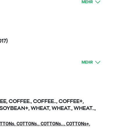
MEHR
017)
MEHR
m heutigen Schlusskurs und dem morgigen
omp, BRAComp., BRAComp..,
NED25., NED25.., NED25+, NATGAS, NATGAS.,
rechenden Swap-Punktesatz korrigiert. Kunden
E, COFFEE., COFFEE.., COFFEE+,
änderung um den Swap-Punktesatz anzupassen.
 SOYBEAN+, WHEAT, WHEAT., WHEAT..,
Standardverfahren üblich ist.
TTONs, COTTONs., COTTONs.., COTTONs+,