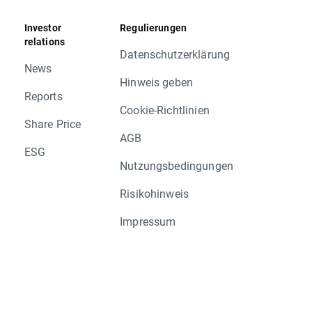
Investor
Regulierungen
relations
Datenschutzerklärung
 WAB.US, WRK.US
News
Hinweis geben
Reports
Cookie-Richtlinien
NL, SGC.UK, RNK.UK, FCPT.UK
Share Price
AGB
ESG
Nutzungsbedingungen
Risikohinweis
Impressum