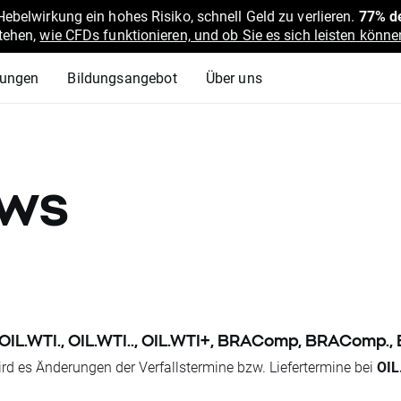
belwirkung ein hohes Risiko, schnell Geld zu verlieren.
77% de
stehen,
wie CFDs funktionieren, und ob Sie es sich leisten können
lungen
Bildungsangebot
Über uns
ews
I, OIL.WTI., OIL.WTI.., OIL.WTI+, BRAComp, BRACom
d es Änderungen der Verfallstermine bzw. Liefertermine bei
OIL
ben.