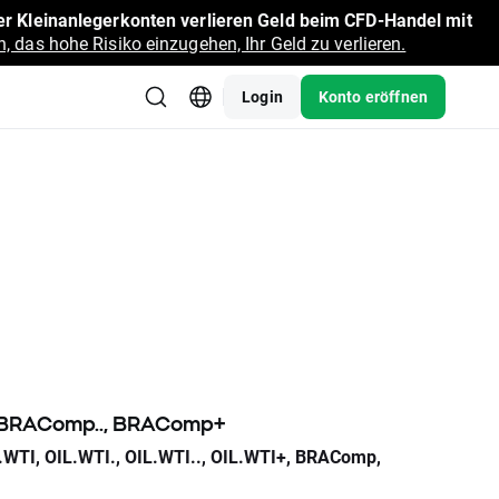
r Kleinanlegerkonten verlieren Geld beim CFD-Handel mit
, das hohe Risiko einzugehen, Ihr Geld zu verlieren.
Login
Konto eröffnen
p., BRAComp.., BRAComp+
.WTI, OIL.WTI., OIL.WTI.., OIL.WTI+, BRAComp,