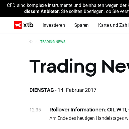
CFD sind komplexe Instrumente und beinhalten wegen der He
diesem Anbieter.
Sie sollten überlegen, ob Sie ver
Investieren
Sparen
Karte und Zah
TRADING NEWS
Trading N
DIENSTAG
- 14. Februar 2017
12:35
Rollover Informationen: OIL.WT
Am Ende des heutigen Handelstages wir
BRAComp., BRAComp.., BRAComp+
ge