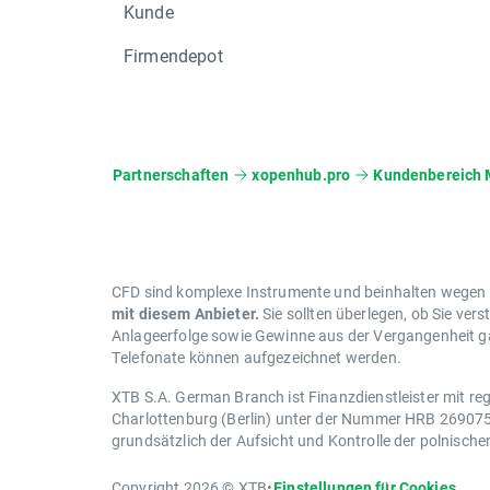
Kunde
Firmendepot
Partnerschaften
xopenhub.pro
Kundenbereich 
CFD sind komplexe Instrumente und beinhalten wegen de
mit diesem Anbieter.
Sie sollten überlegen, ob Sie vers
Anlageerfolge sowie Gewinne aus der Vergangenheit gar
Telefonate können aufgezeichnet werden.
XTB S.A. German Branch ist Finanzdienstleister mit reg
Charlottenburg (Berlin) unter der Nummer HRB 269075 B
grundsätzlich der Aufsicht und Kontrolle der polnisch
Copyright 2026 © XTB
•
Einstellungen für Cookies