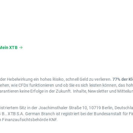
Mein XTB
r Hebelwirkung ein hohes Risiko, schnell Geld zu verlieren.
77% der K
tehen, wie CFDs funktionieren und ob Sie es sich leisten können, das hoh
antieren keine Erfolge in der Zukunft. Inhalte, Newsletter und Mitteil
istriertem Sitz in der Joachimsthaler Straße 10, 10719 Berlin, Deutsch
.. XTB S.A. German Branch ist registriert bei der Bundesanstalt für Fi
en Finanzaufsichtsbehörde KNF.