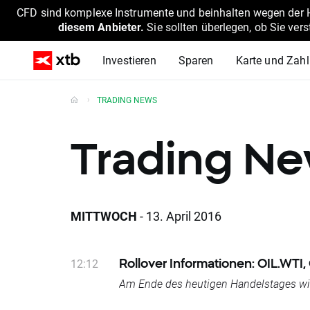
CFD sind komplexe Instrumente und beinhalten wegen der He
diesem Anbieter.
Sie sollten überlegen, ob Sie ver
Investieren
Sparen
Karte und Zah
TRADING NEWS
Trading N
MITTWOCH
- 13. April 2016
12:12
Rollover Informationen: OIL.WTI, 
Am Ende des heutigen Handelstages wird