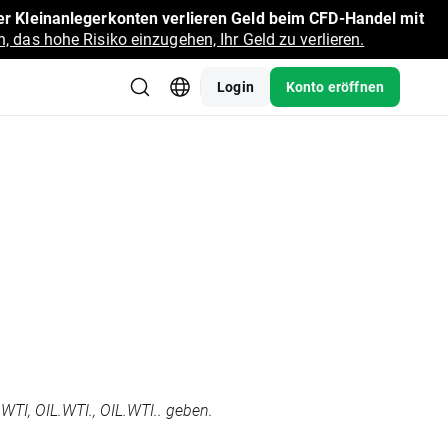
r Kleinanlegerkonten verlieren Geld beim CFD-Handel mit
, das hohe Risiko einzugehen, Ihr Geld zu verlieren.
Login
Konto eröffnen
TI, OIL.WTI., OIL.WTI.. geben.