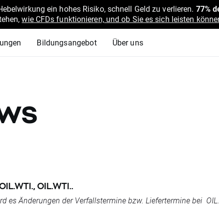
belwirkung ein hohes Risiko, schnell Geld zu verlieren.
77% de
stehen,
wie CFDs funktionieren, und ob Sie es sich leisten können
lungen
Bildungsangebot
Über uns
ews
OIL.WTI., OIL.WTI..
 es Änderungen der Verfallstermine bzw. Liefertermine bei OIL.W