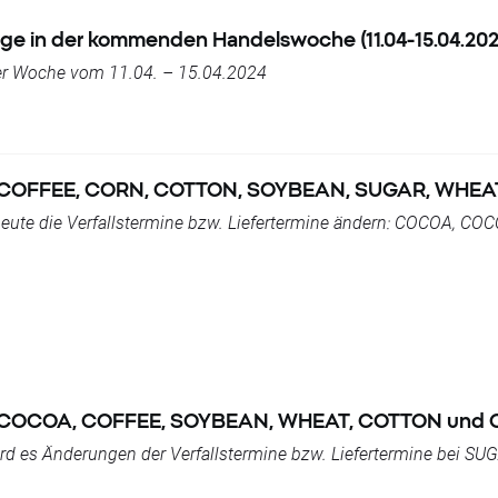
eine Preisschwankungen oder Preisveränderungen zwischen de
gskurs bei
BRAComp, BRAComp., BRAComp
.. angegebenen Punk
tage in der kommenden Handelswoche (11.04-15.04.202
 der Woche vom 11.04. – 15.04.2024
e aufgrund der Veränderung auftreten, werden durch den entsp
 der aktuellen Preise werden freundlich gebeten, diese der Ver
 die Stop-und Limit-Orders ausgeführt werden, wie es nach dem 
, COFFEE, CORN, COTTON, SOYBEAN, SUGAR, WHEA
heute die Verfallstermine bzw. Liefertermine ändern: COCOA, C
TTONs., COTTONs.., SOYBEAN, SOYBEAN., SOYBEAN.., SUGAR, S
5, SPA.35, SPA.35., SPA.35.., NED25, NED25., NED25..
in folgenden Instrumenten kein Handel statt:
AR, COCOA, COFFEE, SOYBEAN, WHEAT, COTTON und
d es Änderungen der Verfallstermine bzw. Liefertermine bei S
COFFEE.., SOYBEAN, SOYBEAN., SOYBEAN.., WHEAT, WHEAT., WH