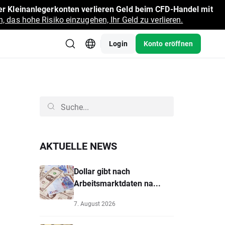
r Kleinanlegerkonten verlieren Geld beim CFD-Handel mit
, das hohe Risiko einzugehen, Ihr Geld zu verlieren.
Login
Konto eröffnen
AKTUELLE NEWS
Dollar gibt nach
Arbeitsmarktdaten na...
7. August 2026