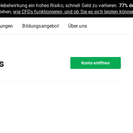
belwirkung ein hohes Risiko, schnell Geld zu verlieren.
77% de
stehen,
wie CFDs funktionieren, und ob Sie es sich leisten können
lungen
Bildungsangebot
Über uns
s
Konto eröffnen