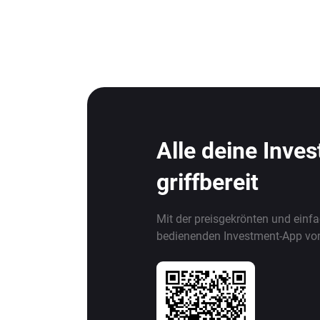
Alle deine Inve
griffbereit
Mit der preisgekrönten und einf
bedienenden Investment-App vo