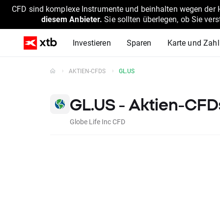
CFD sind komplexe Instrumente und beinhalten wegen der He
diesem Anbieter.
Sie sollten überlegen, ob Sie ver
Investieren
Sparen
Karte und Zah
AKTIEN-CFDS
GL.US
GL.US - Aktien-CFD
Globe Life Inc CFD