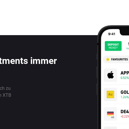
stments immer
ach zu
n XTB