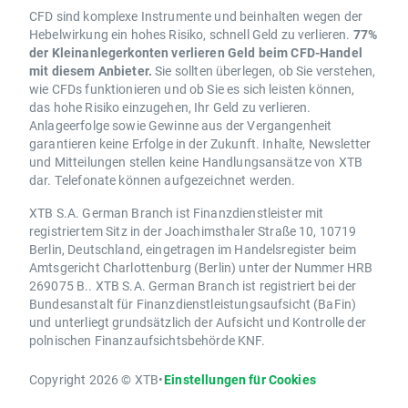
CFD sind komplexe Instrumente und beinhalten wegen der
Hebelwirkung ein hohes Risiko, schnell Geld zu verlieren.
77%
der Kleinanlegerkonten verlieren Geld beim CFD-Handel
mit diesem Anbieter.
Sie sollten überlegen, ob Sie verstehen,
wie CFDs funktionieren und ob Sie es sich leisten können,
das hohe Risiko einzugehen, Ihr Geld zu verlieren.
Anlageerfolge sowie Gewinne aus der Vergangenheit
garantieren keine Erfolge in der Zukunft. Inhalte, Newsletter
und Mitteilungen stellen keine Handlungsansätze von XTB
dar. Telefonate können aufgezeichnet werden.
XTB S.A. German Branch ist Finanzdienstleister mit
registriertem Sitz in der Joachimsthaler Straße 10, 10719
Berlin, Deutschland, eingetragen im Handelsregister beim
Amtsgericht Charlottenburg (Berlin) unter der Nummer HRB
269075 B.. XTB S.A. German Branch ist registriert bei der
Bundesanstalt für Finanzdienstleistungsaufsicht (BaFin)
und unterliegt grundsätzlich der Aufsicht und Kontrolle der
polnischen Finanzaufsichtsbehörde KNF.
Copyright 2026 © XTB
•
Einstellungen für Cookies