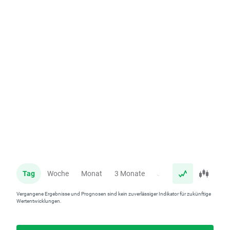
Tag
Woche
Monat
3 Monate
Jahr
Vergangene Ergebnisse und Prognosen sind kein zuverlässiger Indikator für zukünftige
Wertentwicklungen.