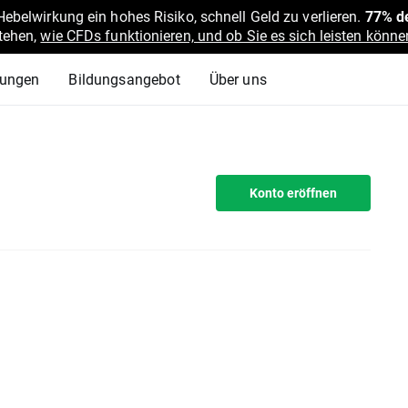
belwirkung ein hohes Risiko, schnell Geld zu verlieren.
77% de
stehen,
wie CFDs funktionieren, und ob Sie es sich leisten können
lungen
Bildungsangebot
Über uns
Konto eröffnen