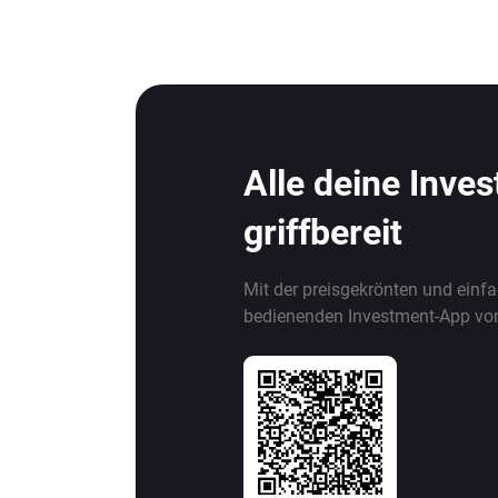
Alle deine Inve
griffbereit
Mit der preisgekrönten und einf
bedienenden Investment-App vo