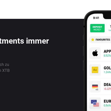
stments immer
ach zu
n XTB