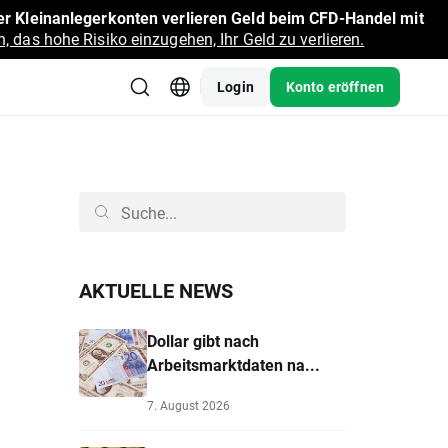
r Kleinanlegerkonten verlieren Geld beim CFD-Handel mit
, das hohe Risiko einzugehen, Ihr Geld zu verlieren.
Login
Konto eröffnen
AKTUELLE NEWS
Dollar gibt nach
Arbeitsmarktdaten na...
7. August 2026