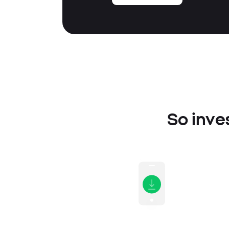
So inve