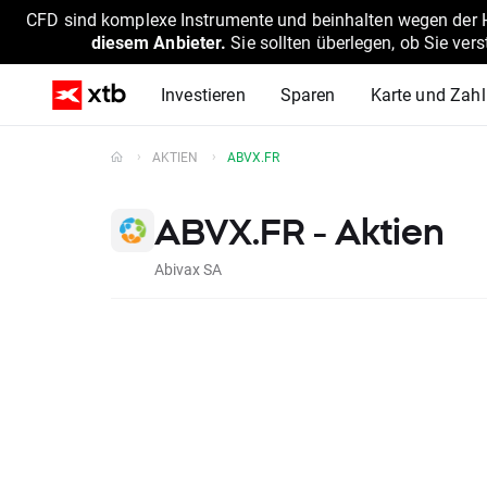
CFD sind komplexe Instrumente und beinhalten wegen der He
diesem Anbieter.
Sie sollten überlegen, ob Sie ver
Investieren
Sparen
Karte und Zah
AKTIEN
ABVX.FR
ABVX.FR - Aktien
Abivax SA