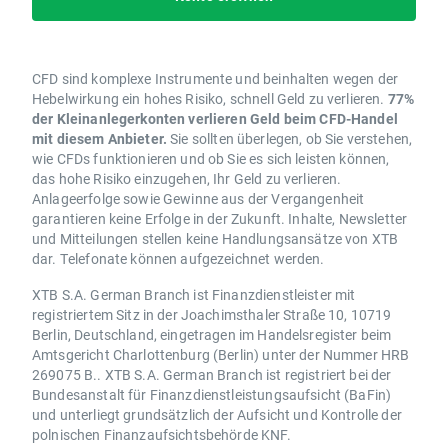
CFD sind komplexe Instrumente und beinhalten wegen der
Hebelwirkung ein hohes Risiko, schnell Geld zu verlieren.
77%
der Kleinanlegerkonten verlieren Geld beim CFD-Handel
mit diesem Anbieter.
Sie sollten überlegen, ob Sie verstehen,
wie CFDs funktionieren und ob Sie es sich leisten können,
das hohe Risiko einzugehen, Ihr Geld zu verlieren.
Anlageerfolge sowie Gewinne aus der Vergangenheit
garantieren keine Erfolge in der Zukunft. Inhalte, Newsletter
und Mitteilungen stellen keine Handlungsansätze von XTB
dar. Telefonate können aufgezeichnet werden.
XTB S.A. German Branch ist Finanzdienstleister mit
registriertem Sitz in der Joachimsthaler Straße 10, 10719
Berlin, Deutschland, eingetragen im Handelsregister beim
Amtsgericht Charlottenburg (Berlin) unter der Nummer HRB
269075 B.. XTB S.A. German Branch ist registriert bei der
Bundesanstalt für Finanzdienstleistungsaufsicht (BaFin)
und unterliegt grundsätzlich der Aufsicht und Kontrolle der
polnischen Finanzaufsichtsbehörde KNF.