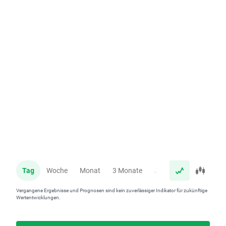
Tag
Woche
Monat
3 Monate
Jahr
Vergangene Ergebnisse und Prognosen sind kein zuverlässiger Indikator für zukünftige
Wertentwicklungen.