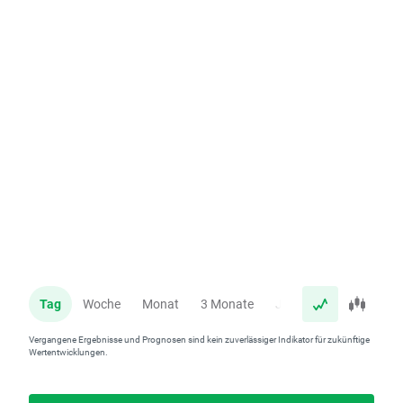
Tag
Woche
Monat
3 Monate
Jahr
Vergangene Ergebnisse und Prognosen sind kein zuverlässiger Indikator für zukünftige
Wertentwicklungen.