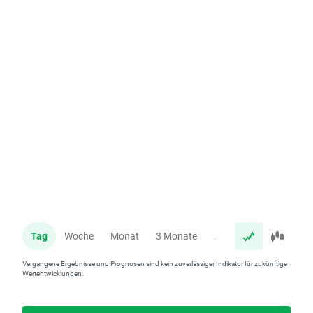
Tag
Woche
Monat
3 Monate
Jahr
Vergangene Ergebnisse und Prognosen sind kein zuverlässiger Indikator für zukünftige
Wertentwicklungen.