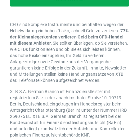
CFD sind komplexe Instrumente und beinhalten wegen der
Hebelwirkung ein hohes Risiko, schnell Geld zu verlieren.
77%
der Kleinanlegerkonten verlieren Geld beim CFD-Handel
mit diesem Anbieter.
Sie sollten überlegen, ob Sie verstehen,
wie CFDs funktionieren und ob Sie es sich leisten können,
das hohe Risiko einzugehen, Ihr Geld zu verlieren.
Anlageerfolge sowie Gewinne aus der Vergangenheit
garantieren keine Erfolge in der Zukunft. Inhalte, Newsletter
und Mitteilungen stellen keine Handlungsansätze von XTB
dar. Telefonate können aufgezeichnet werden.
XTB S.A. German Branch ist Finanzdienstleister mit
registriertem Sitz in der Joachimsthaler Straße 10, 10719
Berlin, Deutschland, eingetragen im Handelsregister beim
Amtsgericht Charlottenburg (Berlin) unter der Nummer HRB
269075 B.. XTB S.A. German Branch ist registriert bei der
Bundesanstalt für Finanzdienstleistungsaufsicht (BaFin)
und unterliegt grundsätzlich der Aufsicht und Kontrolle der
polnischen Finanzaufsichtsbehörde KNF.