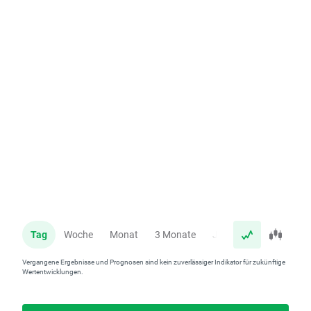
Tag
Woche
Monat
3 Monate
Jahr
Vergangene Ergebnisse und Prognosen sind kein zuverlässiger Indikator für zukünftige
Wertentwicklungen.