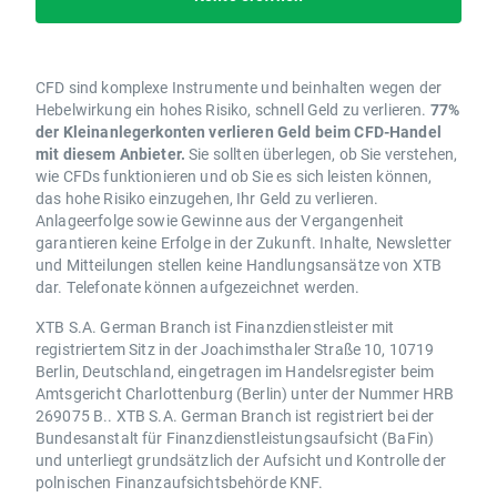
CFD sind komplexe Instrumente und beinhalten wegen der
Hebelwirkung ein hohes Risiko, schnell Geld zu verlieren.
77%
der Kleinanlegerkonten verlieren Geld beim CFD-Handel
mit diesem Anbieter.
Sie sollten überlegen, ob Sie verstehen,
wie CFDs funktionieren und ob Sie es sich leisten können,
das hohe Risiko einzugehen, Ihr Geld zu verlieren.
Anlageerfolge sowie Gewinne aus der Vergangenheit
garantieren keine Erfolge in der Zukunft. Inhalte, Newsletter
und Mitteilungen stellen keine Handlungsansätze von XTB
dar. Telefonate können aufgezeichnet werden.
XTB S.A. German Branch ist Finanzdienstleister mit
registriertem Sitz in der Joachimsthaler Straße 10, 10719
Berlin, Deutschland, eingetragen im Handelsregister beim
Amtsgericht Charlottenburg (Berlin) unter der Nummer HRB
269075 B.. XTB S.A. German Branch ist registriert bei der
Bundesanstalt für Finanzdienstleistungsaufsicht (BaFin)
und unterliegt grundsätzlich der Aufsicht und Kontrolle der
polnischen Finanzaufsichtsbehörde KNF.