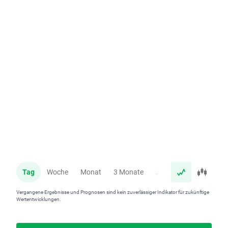
Tag
Woche
Monat
3 Monate
Jahr
Vergangene Ergebnisse und Prognosen sind kein zuverlässiger Indikator für zukünftige
Wertentwicklungen.